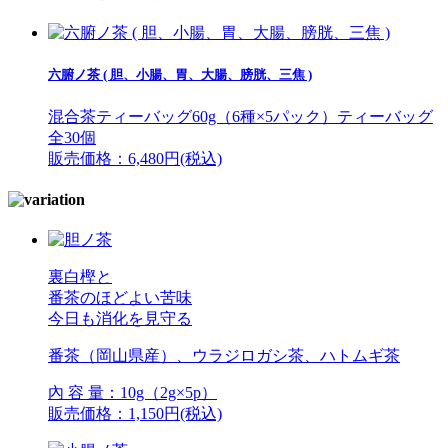
六腑ノ茶 ( 胆、小腸、胃、大腸、膀胱、三焦 )
混合茶ティーバッグ60g（6種×5パック）ティーバッグ
全30個
販売価格：6,480円(税込)
裏白樫と
番茶のほどよい苦味
今日も消化を見守る
番茶（岡山県産）、ウラジロガシ茶、ハトムギ茶
內 容 量：10g（2g×5p）
販売価格：1,150円(税込)