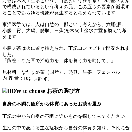
万物は木火土金水という、自然界に存在する五つの基本要素
で構成されているという考えの元、この五つの要素が循環す
ることであらゆる現象が発生すると考えられています。
東洋医学では、人は自然の一部という考えから、六腑(胆、
小腸、胃、大腸、膀胱、三焦)を木火土金水に置き換えて考
えます。
小腸ノ茶は火に置き換えられ、下記コンセプトで開発されま
した。
「熊笹・なた豆で治癒力を。体を養う力を助けて。」
原材料：なたまめ茶（国産）、熊笹、生姜、フェンネル
內 容 量：10g（2g×5p）
お茶の選び方
自身の不調な箇所から体質にあったお茶を選ぶ
下記の中から自身の不調に近いものを探してみてください。
生活の中で感じる主な症状から自分の体質を知り、それに合