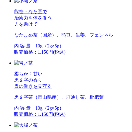
熊笹・なた豆で
治癒力を体を養う
力を助けて
なたまめ茶（国産）、熊笹、生姜、フェンネル
內 容 量：10g（2g×5p）
販売価格：1,150円(税込)
柔らかく甘い
黒文字の香り
胃の働きを見守る
黒文字茶（岡山県産）、垣通し茶、枇杷葉
內 容 量：10g（2g×5p）
販売価格：1,150円(税込)