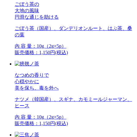
ごぼう茶の
大地の風味
円滑な通じを助ける
ごぼう茶（国産）、ダンデリオンルート、はぶ茶、桑
の葉
內 容 量：10g（2g×5p）
販売価格：1,150円(税込)
なつめの香りで
心穏やかに
美を保ち、毒を外へ
ナツメ（韓国産）、スギナ、カモミールジャーマン、
ヒース
內 容 量：10g（2g×5p）
販売価格：1,150円(税込)